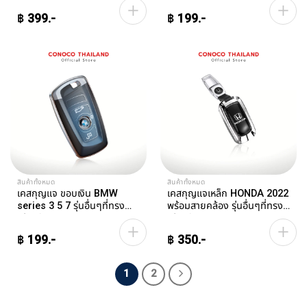
฿
399
฿
199
This
product
has
multiple
variants.
The
options
may
be
chosen
on
สินค้าทั้งหมด
สินค้าทั้งหมด
the
เคสกุญแจ ขอบเงิน BMW
เคสกุญแจเหล็ก HONDA 2022
product
series 3 5 7 รุ่นอื่นๆที่ทรง
พร้อมสายคล้อง รุ่นอื่นๆที่ทรง
เดียวกัน Car Key Case
เดียวกัน Car Key Case
page
฿
199
฿
350
This
product
1
2
has
multiple