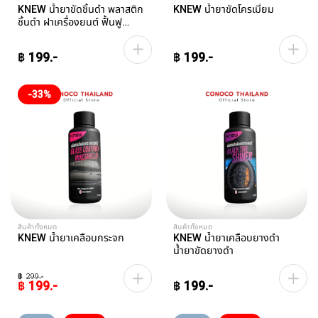
KNEW น้ำยาขัดชิ้นดำ พลาสติก
KNEW น้ำยาขัดโครเมี่ยม
ชิ้นดำ ฝาเครื่องยนต์ ฟื้นฟู
พลาสติก UV PROTECTION
฿
199
฿
199
-33%
สินค้าทั้งหมด
สินค้าทั้งหมด
KNEW น้ำยาเคลือบกระจก
KNEW น้ำยาเคลือบยางดำ
น้ำยาขัดยางดำ
฿
299
฿
199
฿
199
Original
Current
price
price
was:
is: