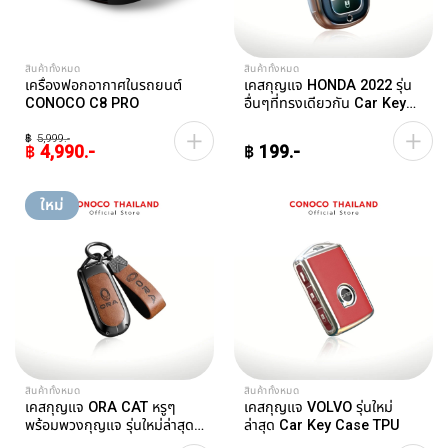
สินค้าทั้งหมด
สินค้าทั้งหมด
เครื่องฟอกอากาศในรถยนต์
เคสกุญแจ HONDA 2022 รุ่น
CONOCO C8 PRO
อื่นๆที่ทรงเดียวกัน Car Key
Case
฿
5,999
฿
4,990
฿
199
Original
Current
This
price
price
was:
is:
product
ใหม่
฿5,999.
฿4,990.
has
multiple
variants.
The
options
may
be
chosen
on
สินค้าทั้งหมด
สินค้าทั้งหมด
the
เคสกุญแจ ORA CAT หรูๆ
เคสกุญแจ VOLVO รุ่นใหม่
product
พร้อมพวงกุญแจ รุ่นใหม่ล่าสุด
ล่าสุด Car Key Case TPU
Car Key Case TPU
page