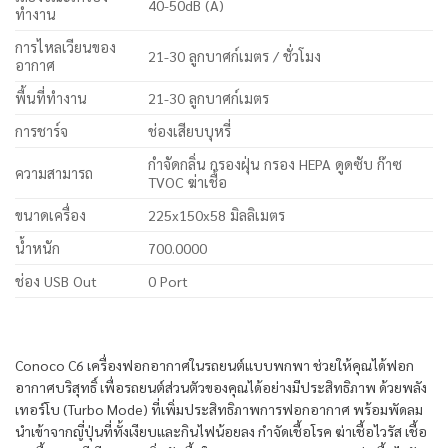
40-50dB (A)
ทำงาน
การไหลเวียนของ
21-30 ลูกบาศก์เมตร / ชั่วโมง
อากาศ
พื้นที่ทำงาน
21-30 ลูกบาศก์เมตร
การชาร์จ
ช่องเสียบบุหรี่
กำจัดกลิ่น กรองฝุ่น กรอง HEPA ดูดซับ ก๊าซ
ความสามารถ
TVOC ฆ่าเชื้อ
ขนาดเครื่อง
225x150x58 มิลลิเมตร
น้ำหนัก
700.0000
ช่อง USB Out
0 Port
Conoco C6 เครื่องฟอกอากาศในรถยนต์แบบพกพา ช่วยให้คุณได้ฟอก
อากาศบริสุทธิ์ เพื่อรถยนต์ส่วนตัวของคุณได้อย่างมีประสิทธิภาพ ด้วยพลัง
เทอร์โบ (Turbo Mode) ที่เพิ่มประสิทธิภาพการฟอกอากาศ พร้อมพัดลม
นำเข้าจากญี่ปุ่นที่ทั้งเงียบและกินไฟน้อยลง กำจัดเชื้อโรค ฆ่าเชื้อไวรัส เชื้อ