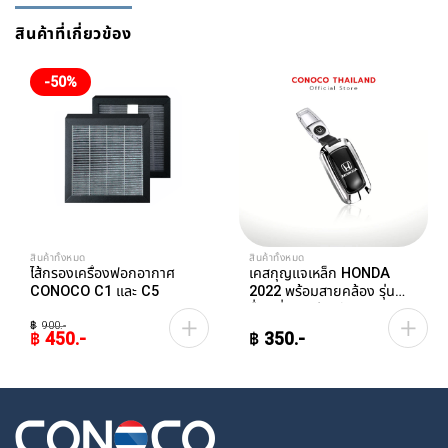
สินค้าที่เกี่ยวข้อง
-50%
สินค้าทั้งหมด
สินค้าทั้งหมด
ไส้กรองเครื่องฟอกอากาศ
เคสกุญแจเหล็ก HONDA
CONOCO C1 และ C5
2022 พร้อมสายคล้อง รุ่น
อื่นๆที่ทรงเดียวกัน Car Key
฿
900
Case
฿
450
฿
350
Original
Current
price
price
was:
is:
฿900.
฿450.