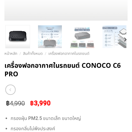
หน้าหลัก
/
สินค้าทั้งหมด
/
เครื่องฟอกอากาศในรถยนต์
เครื่องฟอกอากาศในรถยนต์ CONOCO C6
PRO
Original
Current
฿
฿
3,990
4,990
price
price
was:
is:
กรองฝุ่น PM2.5 ขนาดเล็ก ขนาดใหญ่
฿4,990.
฿3,990.
กรองกลิ่นไม่พึงประสงค์