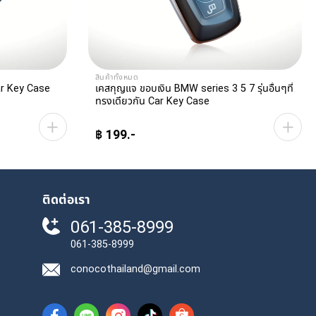
สินค้าทั้งหมด
Car Key Case
เคสกุญแจ ขอบเงิน BMW series 3 5 7 รุ่นอื่นๆที่
ทรงเดียวกัน Car Key Case
฿
199
This
product
has
ติดต่อเรา
multiple
variants.
061-385-8999
The
061-385-8999
options
may
conocothailand@gmail.com
be
chosen
on