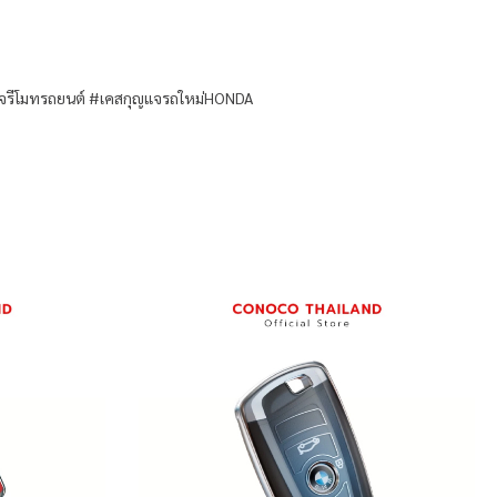
รีโมทรถยนต์ #เคสกุญแจรถใหม่HONDA