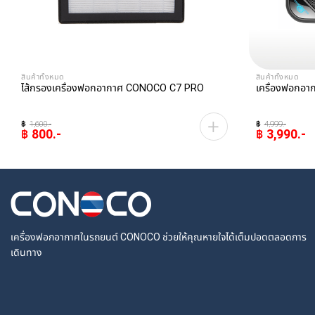
สินค้าทั้งหมด
สินค้าทั้งหมด
ไส้กรองเครื่องฟอกอากาศ CONOCO C7 PRO
เครื่องฟอกอ
฿
1,600
฿
4,999
฿
800
฿
3,990
Original
Current
Original
Current
price
price
price
price
was:
is:
was:
is:
฿1,600.
฿800.
฿4,999.
฿3,990.
เครื่องฟอกอากาศในรถยนต์ CONOCO ช่วยให้คุณหายใจได้เต็มปอดตลอดการ
เดินทาง