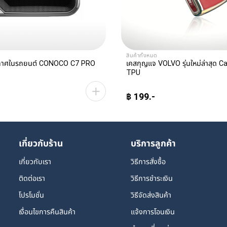
สินค้าทั้งหมด
ากาศในรถยนต์ CONOCO C7 PRO
เคสกุญแจ VOLVO รุ่นใหม่ล่าสุด 
TPU
฿
199
This
product
has
เกี่ยวกับร้าน
บริการลูกค้า
multiple
variants.
เกี่ยวกับเรา
วิธีการสั่งซื้อ
The
options
ติดต่อเรา
วิธีการชำระเงิน
may
โปรโมชั่น
วิธีจัดส่งสินค้า
be
chosen
เงื่อนไขการคืนสินค้า
แจ้งการโอนเงิน
on