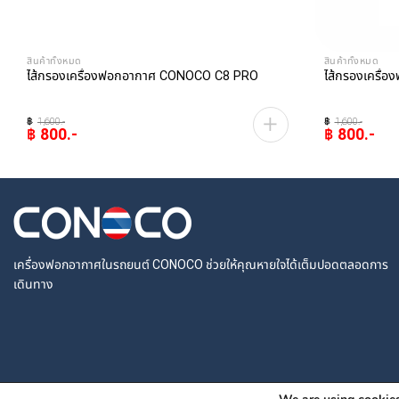
สินค้าทั้งหมด
สินค้าทั้งหมด
ไส้กรองเครื่องฟอกอากาศ CONOCO C8 PRO
ไส้กรองเครื
฿
1,600
฿
1,600
฿
800
฿
800
Original
Current
Original
Current
price
price
price
price
was:
is:
was:
is:
฿1,600.
฿800.
฿1,600.
฿800.
เครื่องฟอกอากาศในรถยนต์ CONOCO ช่วยให้คุณหายใจได้เต็มปอดตลอดการ
เดินทาง