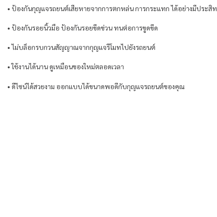
• ป้องกันกุญแจรถยนต์เสียหายจากการตกหล่น การกระแทก ได้อย่างมีประสิ
• ป้องกันรอยนิ้วมือ ป้องกันรอยขีดข่วน ทนต่อการขูดขีด
• ไม่บล็อกรบกวนสัญญาณจากกุญแจรีโมทไปยังรถยนต์
• ใช้งานได้นาน ดูเหมือนของใหม่ตลอดเวลา
• ดีไซน์ได้สวยงาม ออกแบบได้ขนาดพอดีกับกุญแจรถยนต์ของคุณ