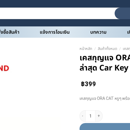
สั่งซื้อสินค้า
แจ้งการโอนเงิน
บทความ
เ
หน้าหลัก
/
สินค้าทั้งหมด
/
เคส
เคสกุญแจ ORA 
ล่าสุด Car Ke
฿
399
เคสกุญแจ ORA CAT หรูๆ พร้อม
จำนวน เคสกุญแจ ORA CAT หรูๆ